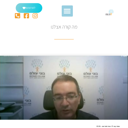
לתרומות
מה קורה אצלנו
וובינר עם ד"ר אמיר וינטראוב – 03.01