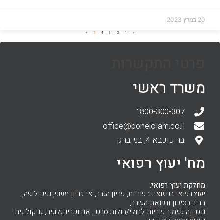
20 במרץ 2023
»
5
4
3
2
1
«
פרטי התקשרות
משרד ראשי
1800-300-307
office@boneiolam.co.il
בר כוכבא 4, בני ברק
מח' יעוץ רפואי
מחלקת יעוץ רפואי.
יעוץ רפואי בנושאים: פוריות, פריון הגבר, אי פריון משני, גניקולוגיה,
הריון בסיכון ורפואת העובר,
גנטיקה שימור פוריות לחולי/חולות סרטן, אנדוקרינוגלוגיה, גניקולוגית