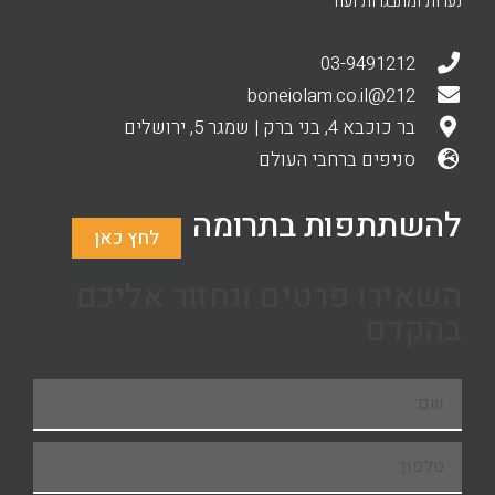
נערות ומתבגרות ועוד
03-9491212
212@boneiolam.co.il
בר כוכבא 4, בני ברק | שמגר 5, ירושלים
סניפים ברחבי העולם
להשתתפות בתרומה
לחץ כאן
השאירו פרטים ונחזור אליכם
בהקדם