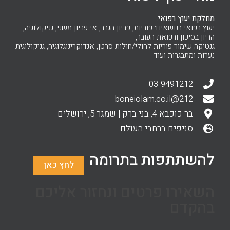
מחלקת יעוץ רפואי.
יעוץ רפואי בנושאים: פוריות, פריון הגבר, אי פריון משני, גניקולוגיה,
הריון בסיכון ורפואת העובר,
גנטיקה שימור פוריות לחולי/חולות סרטן, אנדוקרינוגלוגיה, גניקולוגית
נערות ומתבגרות ועוד
03-9491212
212@boneiolam.co.il
בר כוכבא 4, בני ברק | שמגר 5, ירושלים
סניפים ברחבי העולם
להשתתפות בתרומה
לחץ כאן
השאירו פרטים ונחזור אליכם
בהקדם