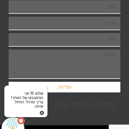
שליחה
שלום 👋 אני
הצ'אטבוט של האתר!
חפשו אותנו גם ב:
צריך עזרה? התחל
שיחה.
| מדיניות פרטיות
| תקנון האתר |