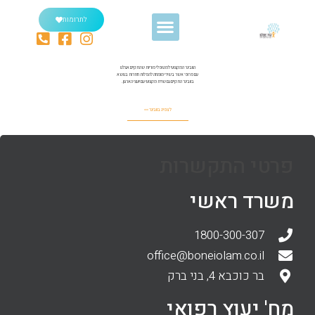
לתרומות
הוובינר המקצועי למטופלי פוריות שהתקיים אצלנו
עם פרופ' אשר בשירי מומחה להפלות חוזרות בנושא
בוובינר התקיים גם שו"ת מקצועי עם יועצי הארגון.
לצפיה בוובינר >>
פרטי התקשרות
משרד ראשי
1800-300-307
office@boneiolam.co.il
בר כוכבא 4, בני ברק
מח' יעוץ רפואי