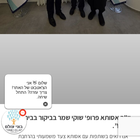
שלום 👋 אני
הצ'אטבוט של האתר!
צריך עזרה? התחל
שיחה.
יו"ר אסותא פרופ‘ שוקי שמר בביקור בבית ”בוני
עולם”.
"אנו רואים בשותפות עם אסותא צעד משמעותי בהרחבת