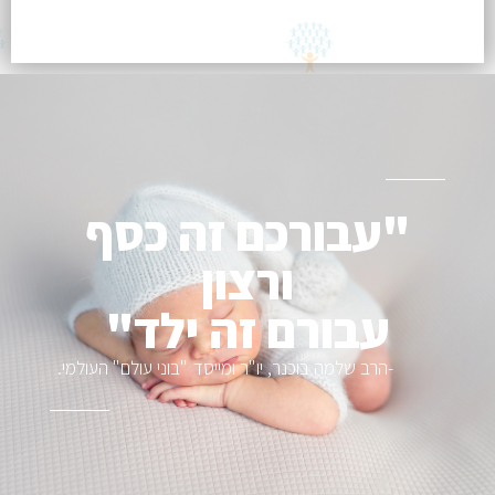
"עבורכם זה כסף
ורצון
עבורם זה ילד"
-הרב שלמה בוכנר, יו"ר ומייסד "בוני עולם" העולמי.