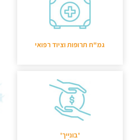
רשת הגמ"חים של בוני עולם היא יוזמה
שנועדה לספק מענה ולהנגיש תרופות
ברמת זמינות מידית וכן, לסבסד תרופות
שאינן נכללות בביטוחים הרפואיים.
להמשך קריאה
גמ"ח תרופות וציוד רפואי
קרו ההלוואות 'בונייך' עומדת לימינם של
זוגות אשר העלויות הגבוהות של האבחונים
והטיפולים הופכות אותם לבלתי אפשריים
עבורם.
להמשך קריאה
'בונייך'