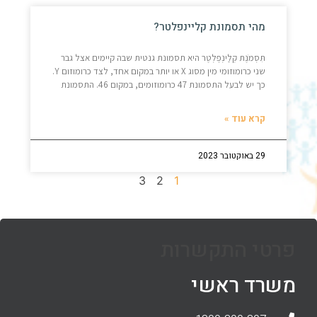
מהי תסמונת קליינפלטר?
תִּסְמֹנֶת קְלַינְפֶלְטֶר היא תסמונת גנטית שבה קיימים אצל גבר
שני כרומוזומי מין מסוג X או יותר במקום אחד, לצד כרומוזום Y.
כך יש לבעל התסמונת 47 כרומוזומים, במקום 46. התסמונת
קרא עוד »
29 באוקטובר 2023
3
2
1
פרטי התקשרות
משרד ראשי