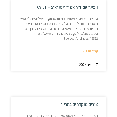
וובינר עם ד"ר אמיר וינטראוב – 03.01
הוובינר המקצועי למטופלי פוריות שהתקיים אצלנועם ד"ר אמיר
וינטראוב – מנהל יחידת ה-IVF במרכז הרפואי לניאדובנושא:
רפואת פריון מותאמת אישית.יחד עם הרב אליקים לבנוןויועצי
הארגון. מצ"ב הלינק לצפיה בוובינר:https://www.c-
live.co.il/archives/46372
קרא עוד »
7 בינואר 2024
צירים מוקדמים בהריון
בעקבות המצב הלא פשוט שעובר עלינו בארץ בימים האחרונים,