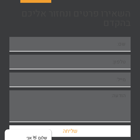
השאירו פרטים ונחזור אליכם
בהקדם
שליחה
שלום 👋 אני