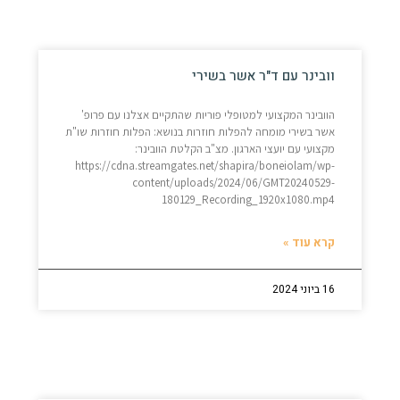
וובינר עם ד"ר אשר בשירי
הוובינר המקצועי למטופלי פוריות שהתקיים אצלנו עם פרופ'
אשר בשירי מומחה להפלות חוזרות בנושא: הפלות חוזרות שו"ת
מקצועי עם יועצי הארגון. מצ"ב הקלטת הוובינר:
https://cdna.streamgates.net/shapira/boneiolam/wp-
content/uploads/2024/06/GMT20240529-
180129_Recording_1920x1080.mp4
קרא עוד »
16 ביוני 2024