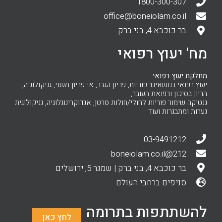
1800-300-307
office@boneiolam.co.il
בר כוכבא 4, בני ברק
מח' יעוץ רפואי
מחלקת יעוץ רפואי.
יעוץ רפואי בנושאים: פוריות, פריון הגבר, אי פריון משני, גניקולוגיה,
הריון בסיכון ורפואת העובר,
גנטיקה שימור פוריות לחולי/חולות סרטן, אנדוקרינוגלוגיה, גניקולוגית
נערות ומתבגרות ועוד
03-9491212
212@boneiolam.co.il
בר כוכבא 4, בני ברק | שמגר 5, ירושלים
סניפים ברחבי העולם
להשתתפות בתרומה
לחץ כאן