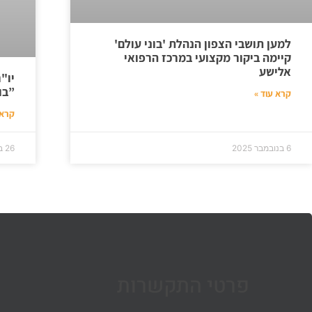
למען תושבי הצפון הנהלת 'בוני עולם'
קיימה ביקור מקצועי במרכז הרפואי
אלישע
יו"
”בונ
קרא עוד »
קרא 
6 בנובמבר 2025
26 בדצמבר 2025
פרטי התקשרות