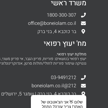
משרד ראשי
1800-300-307
office@boneiolam.co.il
בר כוכבא 4, בני ברק
מח' יעוץ רפואי
מחלקת יעוץ רפואי.
יעוץ רפואי בנושאים: פוריות, פריון הגבר, אי פריון משני, ג
גנטיקה שימור פוריות לחולי/חולות סרטן, אנדוקרינוגלוגיה
03-9491212
212@boneiolam.co.il
בר כוכבא 4, בני ברק | שמגר 5, ירושלים
סניפים ברחבי העולם
שלום 👋 אני הצ'אטבוט של
האתר! צריך עזרה? התחל