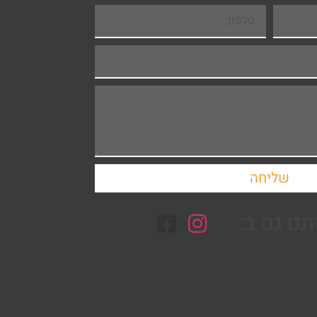
שליחה
נו גם ב: