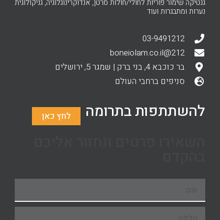
גנטיקה שימור פוריות לחולי/חולות סרטן, אנדוקרינוגלוגיה, גניקולוגית
נערות ומתבגרות ועוד
03-9491212
212@boneiolam.co.il
בר כוכבא 4, בני ברק | שמגר 5, ירושלים
סניפים ברחבי העולם
להשתתפות בתרומה
לחץ כאן
השאירו פרטים ונחזור אליכם
בהקדם