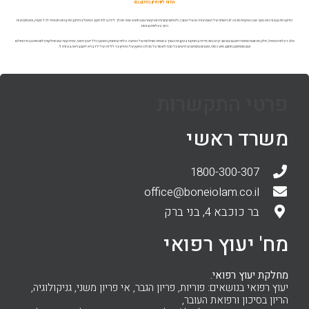
אודות ליווי היריון בסיכון גבוה
היריון בסיכון גבוה הוא מצב שבו נשקפת סכנה לבריאותה של האם ההרה או של העובר, ולעתים קרובות הוא קשור גם בחשש מפני מהלך לידה בלתי תקין. הטיפול בהיריון בסיכון הוא ספציפי לכל מקרה, ופעמים רבות
כרוך בעלויות גבוהות.
מלבד עלות הטיפול, חלק מהזוגות מתמודדים גם עם אובדן הכנסה וירידה בתפקוד בעקבות הצורך במנוחה מוחלטת של האישה. הליווי שמספק הארגון כולל ייעוץ רפואי, יצירת קשר עם מחלקות רלוונטיות בבתי החולים
ועם מומחים בתחום, סיוע כספי, ומענים נוספים הנדרשים על מנת לשמור על מהלכו התקין של ההיריון עד ללידה של ילד בריא לאם בריאה בעזרת ד'.
פרטי התקשרות
משרד ראשי
1800-300-307
office@boneiolam.co.il
בר כוכבא 4, בני ברק
מח' יעוץ רפואי
מחלקת יעוץ רפואי.
יעוץ רפואי בנושאים: פוריות, פריון הגבר, אי פריון משני, גניקולוגיה,
הריון בסיכון ורפואת העובר,