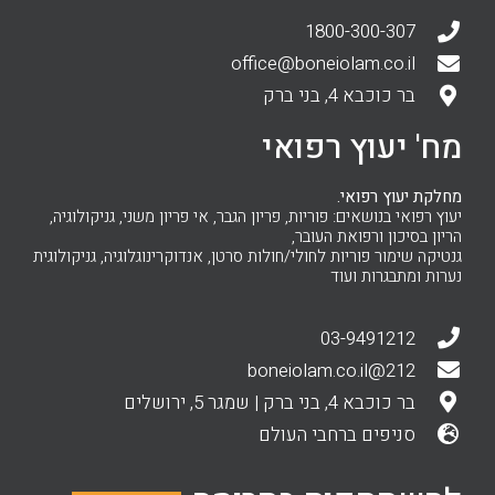
1800-300-307
office@boneiolam.co.il
בר כוכבא 4, בני ברק
מח' יעוץ רפואי
מחלקת יעוץ רפואי.
יעוץ רפואי בנושאים: פוריות, פריון הגבר, אי פריון משני, גניקולוגיה,
הריון בסיכון ורפואת העובר,
גנטיקה שימור פוריות לחולי/חולות סרטן, אנדוקרינוגלוגיה, גניקולוגית
נערות ומתבגרות ועוד
03-9491212
212@boneiolam.co.il
בר כוכבא 4, בני ברק | שמגר 5, ירושלים
סניפים ברחבי העולם