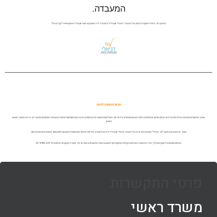
המעבדה.
פרויקט לב דניאלי הוקם על שמה של הנערה 'דניאלי זוננפלד' ביתו של ידיד הארגון מר מוטי זוננפלד פטרון ומייסד 'קרן דניאלי'
אודות השגחה הלכתית
מערך הפיקוח וההשגחה ההלכתית של בוני עולם הורחב והתפתח בחלוף השנים ומתפרש על פני רוב המחלקות והמעבדות הפזורות בארץ בהם מסופקות שירותי ההשגחה המוזמנים מראש דרך רכזת המערך מטעם
הארגון.
מערך זה נושא את השם "לב דניאלי" המנציח את זכרה של הנערה דניאלי זוננפלד ע"ה שנלקחה בדמי ימיה והייתה אות ומופת להענקת חיים מתוך שמחה והשראת שלווה.
פרטים נוספים על אופן התהליך ודרכי ההזמנה כמו פירוט נקודות הפיקוח ניתן למצוא בעמוד ההשגחה באתר או דרך משרדי ארגון בוני עולם בטל' 03-9491219
פרטי התקשרות
משרד ראשי