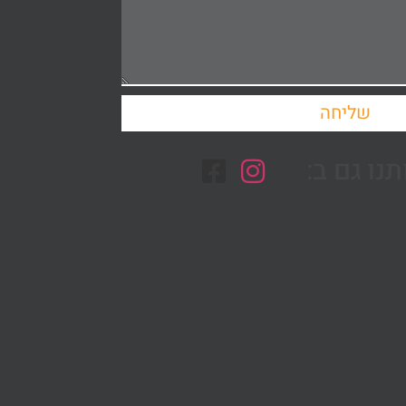
שליחה
נו גם ב: