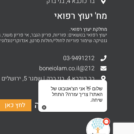
בר כוכבא 4, בני ברק
מח' יעוץ רפואי
מחלקת יעוץ רפואי.
יעוץ רפואי בנושאים: פוריות, פריון הגבר, אי פריון משני, ג
גנטיקה שימור פוריות לחולי/חולות סרטן, אנדוקרינוגלוגיה
03-9491212
212@boneiolam.co.il
בר כוכבא 4, בני ברק | שמגר 5, ירושלים
סניפים ברחבי העולם
שלום 👋 אני הצ'אטבוט של
האתר! צריך עזרה? התחל
שיחה.
להשתתפות בתרומה
לחץ כאן