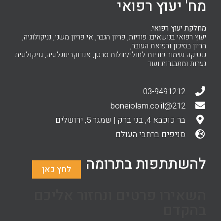
מח' יעוץ רפואי
מחלקת יעוץ רפואי.
יעוץ רפואי בנושאים: פוריות, פריון הגבר, אי פריון משני, גניקולוגיה,
הריון בסיכון ורפואת העובר,
גנטיקה שימור פוריות לחולי/חולות סרטן, אנדוקרינוגלוגיה, גניקולוגית
נערות ומתבגרות ועוד
03-9491212
212@boneiolam.co.il
בר כוכבא 4, בני ברק | שמגר 5, ירושלים
סניפים ברחבי העולם
להשתתפות בתרומה
לחץ כאן
השאירו פרטים ונחזור אליכם
בהקדם