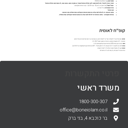
מספר ספק
קוד התחייבות: 69.922
תאריך הפניה לטיפול: חייב להיות תואם ליום תחילת הטיפול בפועל, או מוקדם ממנו. בשום אופו, לא יאוחר מיום תחילת הטיפול
תחת "כמות"
(מס' ימים) יש לציין
3
– עבור IVF. ו
1
– עבור החזרת מוקפאים
פרטי המטופל\ת
כולל מס' ת.ז
סוג הטיפול
בסיום השאיבה- יש לשלוח לבוני עולם את מכתב השחרור שקיבלתם מבית החולים ביום השאיבה.
בהחזרת מוקפאים – בסיום ההחזרה יש לשלוח לבוני עולם את מכתב השחרור שקיבלתם מבית החולים.
קופ"ח לאומית
זכאים
: מבוטחי שב"ן 'לאומית כסף' או 'לאומית זהב', בין אם שני בני הזוג חברים או רק אחד מהם
מתאריך: ללא תקופת המתנה, ההסדר בתוקף מיום 1.3.2017
כיסוי
: הפריה חוץ גופית (IVF) והחזרת עוברים מוקפאים בלבד
החזר
: 120 ₪ ליום ועד 3 ימי השגחה לכל ניסיון טיפולי – IVF או החזרת עוברים (תקורה של 360 ₪)
הגשה
: קבלה מקורית מבוני עולם לכל סניפי הקופה.
החזר גם על השבחה, רק אם לבעל יש מושלם
פרטי התקשרות
משרד ראשי
1800-300-307
office@boneiolam.co.il
בר כוכבא 4, בני ברק