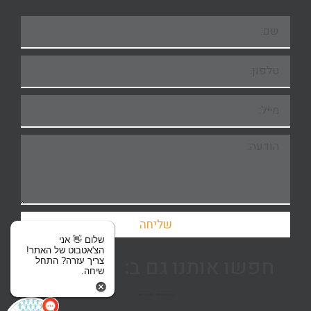
שליחה
שלום 👋 אני
הצ'אטבוט של האתר!
חפשו אותנו גם ב:
צריך עזרה? התחל
שיחה.
| מדיניות פרטיות
| תקנון האתר |