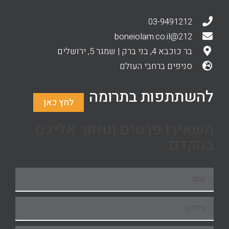
03-9491212
212@boneiolam.co.il
בר כוכבא 4, בני ברק | שמגר 5, ירושלים
סניפים ברחבי העולם
להשתתפות בתרומה
לחץ כאן
השאירו פרטים ונחזור אליכם
בהקדם