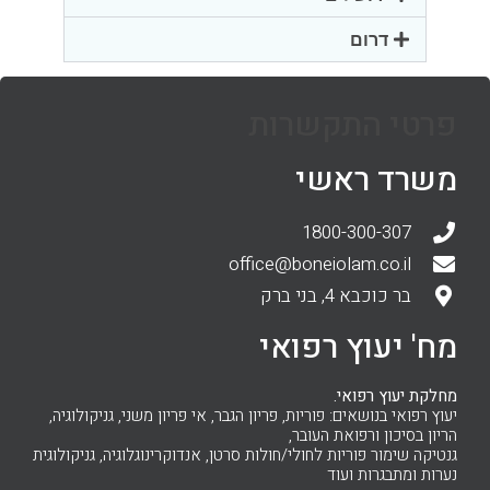
דרום
פרטי התקשרות
משרד ראשי
1800-300-307
office@boneiolam.co.il
בר כוכבא 4, בני ברק
מח' יעוץ רפואי
מחלקת יעוץ רפואי.
יעוץ רפואי בנושאים: פוריות, פריון הגבר, אי פריון משני, גניקולוגיה,
הריון בסיכון ורפואת העובר,
גנטיקה שימור פוריות לחולי/חולות סרטן, אנדוקרינוגלוגיה, גניקולוגית
נערות ומתבגרות ועוד