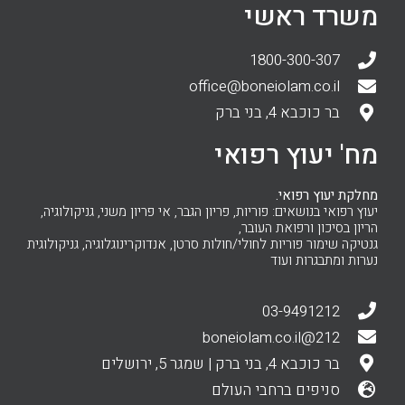
משרד ראשי
1800-300-307
office@boneiolam.co.il
בר כוכבא 4, בני ברק
מח' יעוץ רפואי
מחלקת יעוץ רפואי.
יעוץ רפואי בנושאים: פוריות, פריון הגבר, אי פריון משני, גניקולוגיה,
הריון בסיכון ורפואת העובר,
גנטיקה שימור פוריות לחולי/חולות סרטן, אנדוקרינוגלוגיה, גניקולוגית
נערות ומתבגרות ועוד
03-9491212
212@boneiolam.co.il
בר כוכבא 4, בני ברק | שמגר 5, ירושלים
סניפים ברחבי העולם