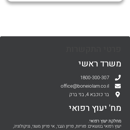
פרטי התקשרות
משרד ראשי
1800-300-307
office@boneiolam.co.il
בר כוכבא 4, בני ברק
מח' יעוץ רפואי
מחלקת יעוץ רפואי.
יעוץ רפואי בנושאים: פוריות, פריון הגבר, אי פריון משני, גניקולוגיה,