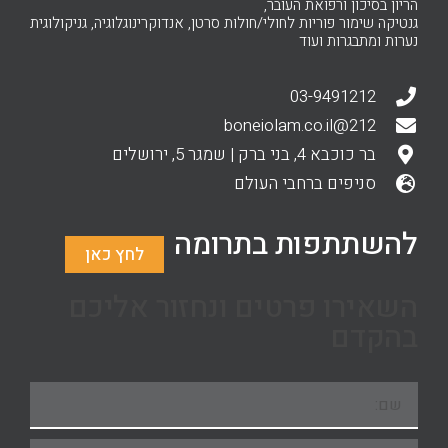
הריון בסיכון ורפואת העובר,
גנטיקה שימור פוריות לחולי/חולות סרטן, אנדוקרינוגלוגיה, גניקולוגית
נערות ומתבגרות ועוד
03-9491212
212@boneiolam.co.il
בר כוכבא 4, בני ברק | שמגר 5, ירושלים
סניפים ברחבי העולם
להשתתפות בתרומה
לחץ כאן
השאירו פרטים ונחזור אליכם
בהקדם