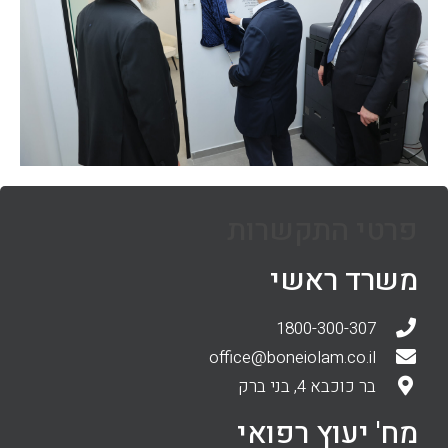
פרטי התקשרות
משרד ראשי
1800-300-307
office@boneiolam.co.il
בר כוכבא 4, בני ברק
מח' יעוץ רפואי