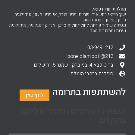
מחלקת יעוץ רפואי.
יעוץ רפואי בנושאים: פוריות, פריון הגבר, אי פריון משני, גניקולוגיה,
הריון בסיכון ורפואת העובר,
גנטיקה שימור פוריות לחולי/חולות סרטן, אנדוקרינוגלוגיה, גניקולוגית
נערות ומתבגרות ועוד
03-9491212
212@boneiolam.co.il
בר כוכבא 4, בני ברק | שמגר 5, ירושלים
סניפים ברחבי העולם
להשתתפות בתרומה
לחץ כאן
השאירו פרטים ונחזור אליכם
בהקדם