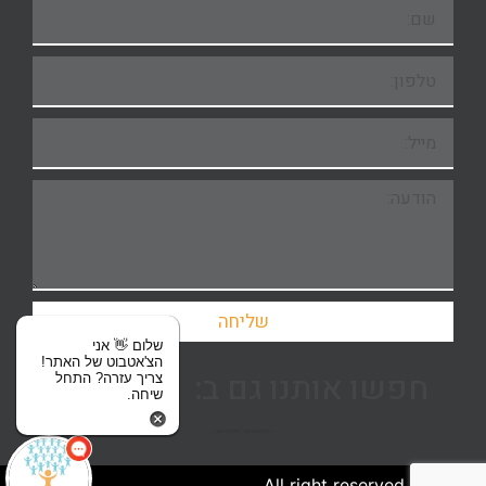
שליחה
שלום 👋 אני
הצ'אטבוט של האתר!
חפשו אותנו גם ב:
צריך עזרה? התחל
שיחה.
| מדיניות פרטיות
| תקנון האתר |
2024 © All right reserved