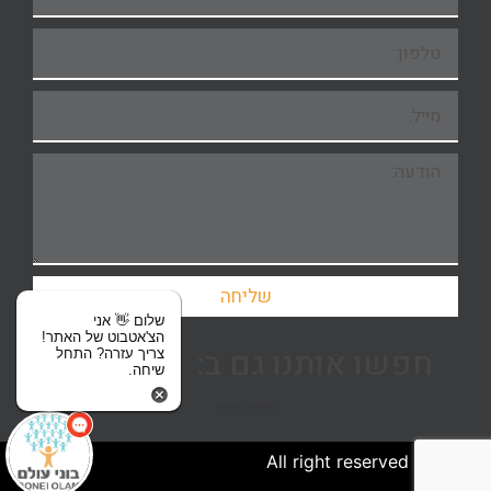
שליחה
שלום 👋 אני
הצ'אטבוט של האתר!
חפשו אותנו גם ב:
צריך עזרה? התחל
שיחה.
| מדיניות פרטיות
| תקנון האתר |
2024 © All right reserved