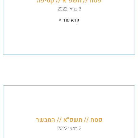
פסח // תשפ"א // קטיפה
3 במאי 2022
קרא עוד »
פסח // תשפ"א // המבשר
2 במאי 2022