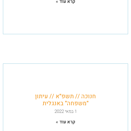
קרא עוד »
חנוכה // תשפ"א // עיתון
"משפחה" באנגלית
1 במאי 2022
קרא עוד »