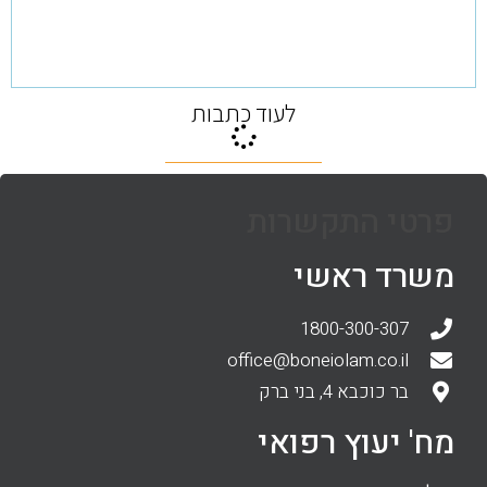
לעוד כתבות
פרטי התקשרות
משרד ראשי
1800-300-307
office@boneiolam.co.il
בר כוכבא 4, בני ברק
מח' יעוץ רפואי