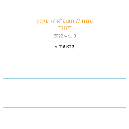
פסח // תשפ"א // עיתון
"יחד"
3 במאי 2022
קרא עוד »