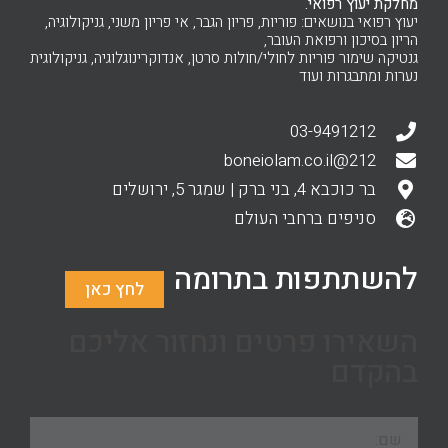
מחלקת יעוץ רפואי.
יעוץ רפואי בנושאים: פוריות, פריון הגבר, אי פריון משני, גניקולוגיה,
הריון בסיכון ורפואת העובר,
גנטיקה שימור פוריות לחולי/חולות סרטן, אנדוקרינוגלוגיה, גניקולוגית
נערות ומתבגרות ועוד
03-9491212
212@boneiolam.co.il
בר כוכבא 4, בני ברק | שמגר 5, ירושלים
סניפים ברחבי העולם
להשתתפות בתרומה
לחץ כאן
השאירו פרטים ונחזור אליכם
בהקדם