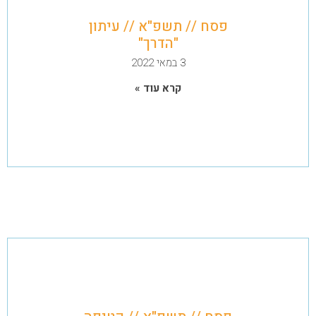
פסח // תשפ"א // עיתון
"הדרך"
3 במאי 2022
קרא עוד »