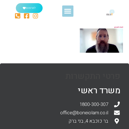
לתרומות
לצפיה לחצו כאן
פרטי התקשרות
משרד ראשי
1800-300-307
office@boneiolam.co.il
בר כוכבא 4, בני ברק