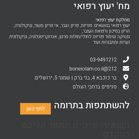
מח' יעוץ רפואי
מחלקת יעוץ רפואי.
יעוץ רפואי בנושאים: פוריות, פריון הגבר, אי פריון משני, גניקולוגיה,
הריון בסיכון ורפואת העובר,
גנטיקה שימור פוריות לחולי/חולות סרטן, אנדוקרינוגלוגיה, גניקולוגית
נערות ומתבגרות ועוד
03-9491212
212@boneiolam.co.il
בר כוכבא 4, בני ברק | שמגר 5, ירושלים
סניפים ברחבי העולם
להשתתפות בתרומה
לחץ כאן
השאירו פרטים ונחזור אליכם
בהקדם