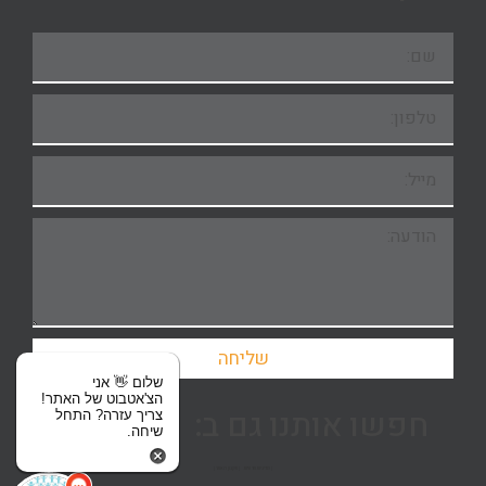
שליחה
שלום 👋 אני
הצ'אטבוט של האתר!
חפשו אותנו גם ב:
צריך עזרה? התחל
שיחה.
| מדיניות פרטיות
| תקנון האתר |