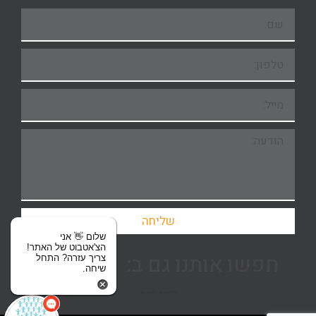
שליחה
שלום 👋 אני
הצ'אטבוט של האתר!
חפשו אותנו גם ב:
צריך עזרה? התחל
שיחה.
| מדיניות פרטיות
| תקנון האתר |