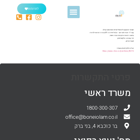
לתרומות
הוובינר המקצועי למטופלי פוריות שהתקיים אצלנו
עם ד"ר אמיר וינטראוב – מנהל יחידת ה-IVF במרכז הרפואי לניאדו
בנושא: רפואת פריון מותאמת אישית.
יחד עם הרב אליקים לבנון
ויועצי הארגון.
מצ"ב הלינק לצפיה בוובינר:
https://www.c-live.co.il/archives/46372
פרטי התקשרות
משרד ראשי
1800-300-307
office@boneiolam.co.il
בר כוכבא 4, בני ברק