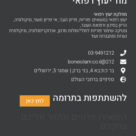
מח' יעוץ רפואי
מחלקת יעוץ רפואי.
יעוץ רפואי בנושאים: פוריות, פריון הגבר, אי פריון משני, גניקולוגיה,
הריון בסיכון ורפואת העובר,
גנטיקה שימור פוריות לחולי/חולות סרטן, אנדוקרינוגלוגיה, גניקולוגית
נערות ומתבגרות ועוד
03-9491212
212@boneiolam.co.il
בר כוכבא 4, בני ברק | שמגר 5, ירושלים
סניפים ברחבי העולם
להשתתפות בתרומה
לחץ כאן
השאירו פרטים ונחזור אליכם
בהקדם