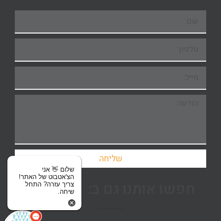
שליחה
שלום 👋 אני
הצ'אטבוט של האתר!
חפשו אותנו גם ב:
צריך עזרה? התחל
שיחה.
| מדיניות פרטיות
| תקנון האתר |