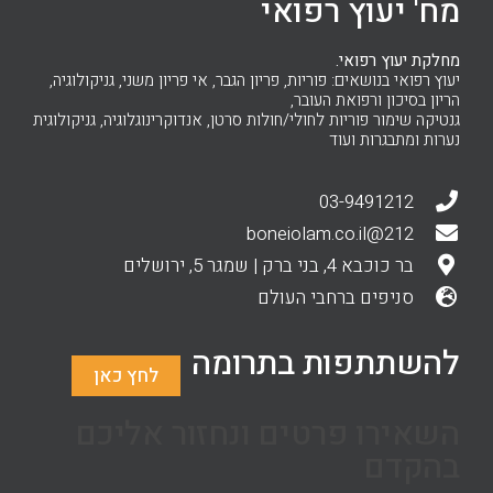
מח' יעוץ רפואי
מחלקת יעוץ רפואי.
יעוץ רפואי בנושאים: פוריות, פריון הגבר, אי פריון משני, גניקולוגיה,
הריון בסיכון ורפואת העובר,
גנטיקה שימור פוריות לחולי/חולות סרטן, אנדוקרינוגלוגיה, גניקולוגית
נערות ומתבגרות ועוד
03-9491212
212@boneiolam.co.il
בר כוכבא 4, בני ברק | שמגר 5, ירושלים
סניפים ברחבי העולם
להשתתפות בתרומה
לחץ כאן
השאירו פרטים ונחזור אליכם
בהקדם