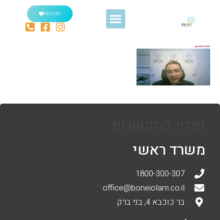
לתרומות
לצפיה לחצו כאן
פרטי התקשרות
משרד ראשי
1800-300-307
office@boneiolam.co.il
בר כוכבא 4, בני ברק