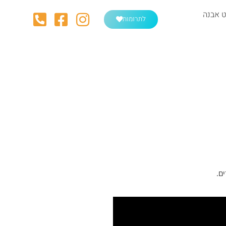
 אבנה
לתרומות
ם.