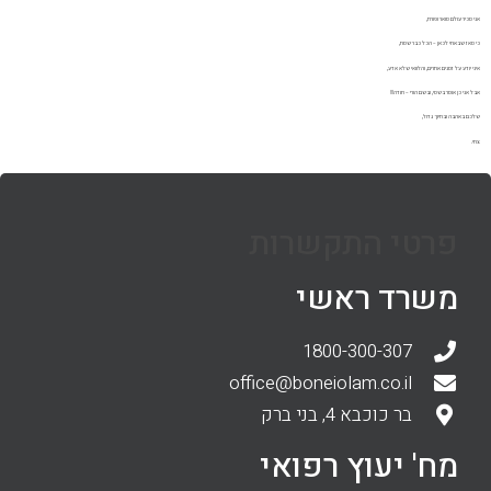
אני מכיר עולם מואר ופורח,
כי מאז שבאתי לכאן – הכל כבר שמח,
איני יודע על זמנים אחרים, והלוואי שלא אדע,
אבל אני כן אומר בשמי, ובשם הורי – תודה!!!
שלכם באהבה ובחיוך גדול,
צחי.
פרטי התקשרות
משרד ראשי
1800-300-307
office@boneiolam.co.il
בר כוכבא 4, בני ברק
מח' יעוץ רפואי