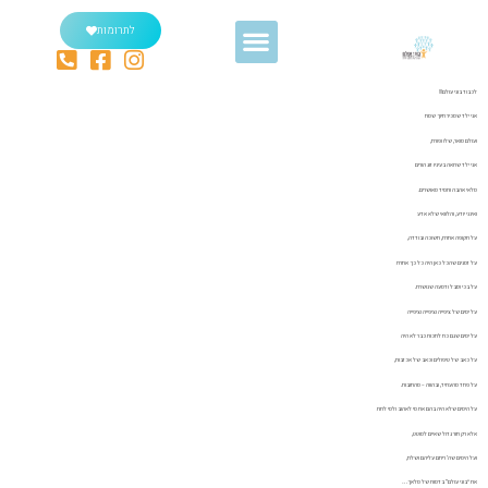
לתרומות
לכבוד בוני עולם!!!
אני ילד שמכיר חיוך שמח
ועולם מואר, שלו ופורח,
אני ילד שרואה בעיניו זוג הורים
מלאי אהבה ותמיד מאושרים.
ואינני יודע, והלוואי שלא אדע
על תקופה אחרת, חשוכה ובודדה,
על זמנים שהכל כאן היה כל כך אחרת
על בכי וסבל ודמעה שנושרת.
על ימים של ציפייה וציפייה וציפייה
על ימים שגם כח לחכות כבר לא היה
על כאב של טיפולים וכאב של אכזבות,
על פחד מהעתיד, ובהווה – מהחובות.
על הימים שלא היה בהם את מי לאהוב ולמי לתת
אלא רק חור גדול שאיים למוטט,
ועל הימים שה’ ריחם עליהם ושלח,
את “בוני עולם” בדמות של מלאך…