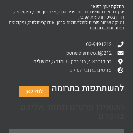
מחלקת יעוץ רפואי.
יעוץ רפואי בנושאים: פוריות, פריון הגבר, אי פריון משני, גניקולוגיה,
הריון בסיכון ורפואת העובר,
גנטיקה שימור פוריות לחולי/חולות סרטן, אנדוקרינוגלוגיה, גניקולוגית
נערות ומתבגרות ועוד
03-9491212
212@boneiolam.co.il
בר כוכבא 4, בני ברק | שמגר 5, ירושלים
סניפים ברחבי העולם
להשתתפות בתרומה
לחץ כאן
השאירו פרטים ונחזור אליכם
בהקדם