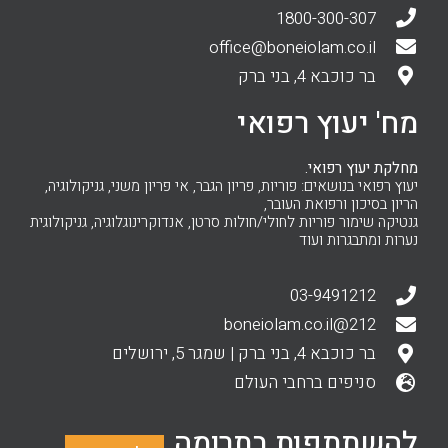
1800-300-307
office@boneiolam.co.il
בר כוכבא 4, בני ברק
מח' יעוץ רפואי
מחלקת יעוץ רפואי.
יעוץ רפואי בנושאים: פוריות, פריון הגבר, אי פריון משני, גניקולוגיה,
הריון בסיכון ורפואת העובר,
גנטיקה שימור פוריות לחולי/חולות סרטן, אנדוקרינוגלוגיה, גניקולוגית
נערות ומתבגרות ועוד
03-9491212
212@boneiolam.co.il
בר כוכבא 4, בני ברק | שמגר 5, ירושלים
סניפים ברחבי העולם
להשתתפות בתרומה