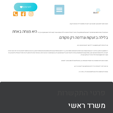
לתרומות
השעה חמש לפנות בוקר. היום אני שבה לעבודה מחופשת לידה שהארכתי קצת.
היא פצחה באחת
העיניים שלי בטוח אדומות מעייפות ויש לי גם עיגולים שחורים, אולי. נראה לי שרחלי הרגישה הלילה שמשהו עומד לקרות לסדר היום שמוקדש רק לה.
בלילה בזעקות ונרדמה רק מקודם.
ואני לא חזרתי לישון. פתאום בער לי לכתוב לכם את המכתב הזה.
כי פתאום בבת אחת, נזכרתי בכל הבקרים שקמתי בהם אדומת עיניים וטרוטה מחוסר שינה, בכל הימים שפתחתי עם עיגולים שחורים מודגשים מתחת לעפעף, ואז הגיעו הניסיונות לטשטש את זה לפני שאני הולכת
לעבודה. הייתי שוטפת פנים שוב ושוב, מורחת קרם עיניים ומתאפרת, והולכת לשאול את בעלי אם רואים שבכיתי, או אם רואים עד כמה אני עייפה. הוא תמיד אמר שלא רואים. לא היה חסר לו שאחליט להישאר בבית
ואאבד את המקום השפוי היחיד שהיה לי בעולם, העבודה.
היום אני אמא עייפה ומאושרת. את דמעותיי השם מחה כבר, והעיגולים הם לא מסוג שצריך לטשטש.
אני רוצה להגיד לכם תודה על כל מה שעשיתם בשביל שנגיע עד כאן.
מצרפת לכם תמונה שלה מהצילומים שעשינו לה.. נסיכה כזו.
פרטי התקשרות
משרד ראשי