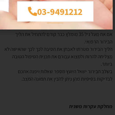
ב זה מוגדר לאחר שנה של ניסיונות בה האישה לא הצליחה
03-9491212
רות. אם אתם עדין מצפים לילד ראשון זה השלב שבו
מלץ לפנות ליועצים של 'בוני עולם' במחלקת אי פריון
שוני ולהתחיל את הליך הבירור הרפואי.
אם את מעל גיל 35 מומלץ כבר קודם להתחיל את הליך
ירור הרפואי.
יך הבירור מטרתו לאבחן את הסיבה לכך לכך שהאישה לא
ליחה להרות ולמצוא עבורם את תכנית הטיפול הטובה
ותר.
לב הבירור ישאל היועץ מספר שאלות ויפנה אתכם
דיקות בסיסיות מהן ניתן להבין את תמונה המצב.
חלקת עקרות משנית