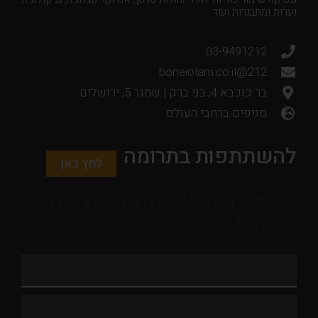
נערות ומתבגרות ועוד
03-9491212
212@boneiolam.co.il
בר כוכבא 4, בני ברק | שמגר 5, ירושלים
סניפים ברחבי העולם
להשתתפות בתרומה
לחץ כאן
השאירו פרטים ונחזור אליכם
בהקדם