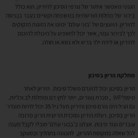
נטי מאפשר איתור של גורמי הסיכון להיריון. הוא כולל
רור של מחלות תורשתיות במשפחה וקשיים בעבר בכניסה
יריון. היועצים של 'בוני עולם' יכוונו את הזוגות הזקוקים
ך לבירור גנטי, אשר יכול להשפיע על היכולת להיכנס
יריון או לידת ילד בריא ולא נשא או חולה.
לקת הריון בסיכון
יון בסיכון יכול להיגרם משלל סיבות. היריון לאחר
טיפוליIVF , סכרת נעורים, ייתר לחץ דם ומחלות לב וכליות.
גם הגיל הינו גורם סיכון והיריון מעל גיל 35 יכול להיות מוגדר
יון בסיכון. רעלת היריון וסוכרת הריונית הריון מרובה
ברים ועוד סיבות. אצלנו ב'בבוני עולם' תוכלו לקבל מענה
ל שאלה בתקופת ההריון, להכוונה בתהליך ובמעקב