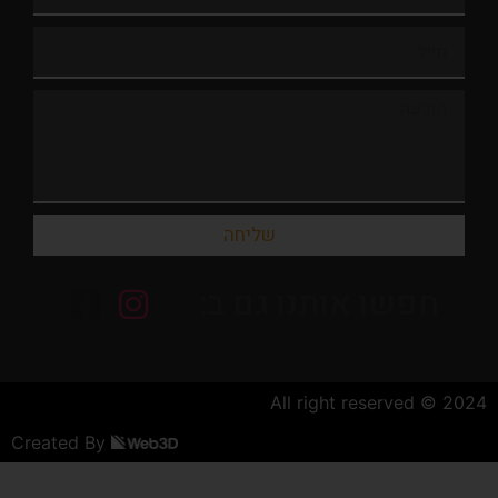
שליחה
חפשו אותנו גם ב:
| מדיניות פרטיות
| תקנון האתר |
2024 © All right re
Created By