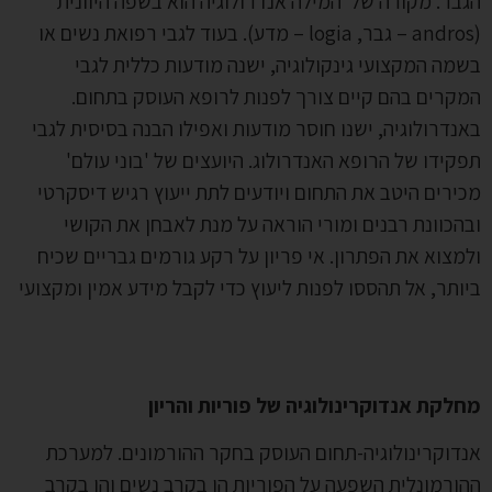
בר. מקורה של המילה אנדרולוגיה הוא בשפה היוונית
(andros – גבר, logia – מדע). בעוד לגבי רפואת נשים או
מה המקצועי גינקולוגיה, ישנה מודעות כללית לגבי
קרים בהם קיים צורך לפנות לרופא העוסק בתחום.
נדרולוגיה, ישנו חוסר מודעות ואפילו הבנה בסיסית לגבי
קידו של הרופא האנדרולוג. היועצים של 'בוני עולם'
ירים היטב את התחום ויודעים לתת ייעוץ רגיש דיסקרטי
הכוונת רבנים ומורי הוראה על מנת לאבחן את הקושי
מצוא את הפתרון. אי פריון על רקע גורמים גבריים שכיח
ותר, אל תהססו לפנות ליעוץ כדי לקבל מידע אמין ומקצועי
חלקת
אנדוקרינולוגיה של פוריות והריון
דוקרינולוגיה-תחום העוסק בחקר ההורמונים. למערכת
ורמונלית השפעה על הפוריות הן בקרב נשים והן בקרב