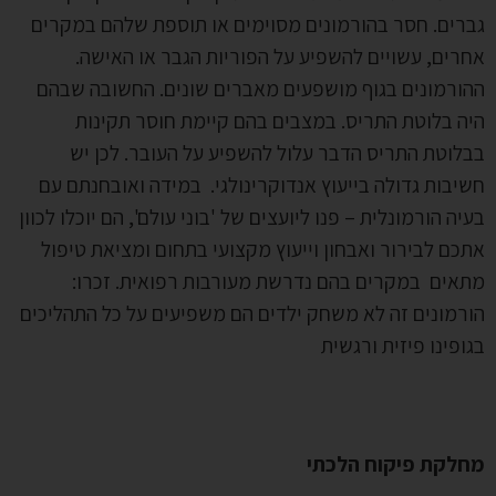
רים. חסר בהורמונים מסוימים או תוספת שלהם במקרים
רים, עשויים להשפיע על הפוריות הגבר או האישה.
ורמונים בגוף מושפעים מאברים שונים. החשובה שבהם
ה בלוטת התריס. במצבים בהם קיימת חוסר תקינות
לוטת התריס הדבר עלול להשפיע על העובר. לכן יש
יבות גדולה בייעוץ אנדוקרינולגי.
במידה ואובחנתם עם
יה הורמונלית – פנו ליועצים של 'בוני עולם', הם יוכלו לכוון
כם לבירור ואבחון וייעוץ מקצועי בתחום ומציאת טיפול
אים במקרים בהם נדרשת מעורבות רפואית. זכרו:
רמונים זה לא משחק ילדים הם משפיעים על כל התהליכים
ופינו פיזית ורגשית
חלקת פיקוח הלכתי