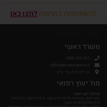
להשתתפות בתרומה
לחצו כאן
פרטי התקשרות
משרד ראשי
1800-300-307
office@boneiolam.co.il
בר כוכבא 4, בני ברק
מח' יעוץ רפואי
מחלקת יעוץ רפואי.
יעוץ רפואי בנושאים: פוריות, פריון הגבר, אי פריון משני, גניקולוגיה,
הריון בסיכון ורפואת העובר,
גנטיקה שימור פוריות לחולי/חולות סרטן, אנדוקרינוגלוגיה, גניקולוגית