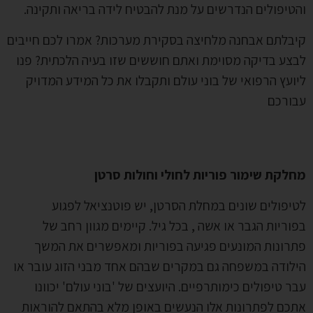
טיפולים הנדרשים על מנת להבטיח לידה בריאה ותקינה.
בלתם אבחנה מלחיצה בסקירת מערכות? אמרו לכם חייבים
צע בדיקה מסוימת ואתם חוששים שזו בעיה הלכתית? פנו
ועץ הרפואי של בוני עולם ותקבלו את כל המידע המדויק
בורכם
לקת שימור פוריות לחולי וחולות סרטן
יפולים שונים במחלת הסרטן, יש פוטנציאל לפגוע
וריות הגבר או אשה , בכל גיל. קיימים מגוון רחב של
רונות המונעים פגיעה בפוריות ומאפשרים את המשך
לודה במשפחה גם במקרים שבהם אחד מבני הזוג עובר או
ר טיפולים כימותרפיים. היועצים של 'בוני עולם' יכוונו
כם לפתרונות אלו הנעשים באופן מלא בהתאם להוראות