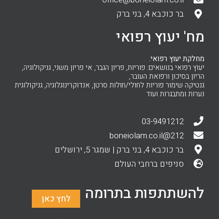
בר כוכבא 4, בני ברק
מח' יעוץ רפואי
מחלקת יעוץ רפואי.
יעוץ רפואי בנושאים: פוריות, פריון הגבר, אי פריון משני, גניקולוגיה,
הריון בסיכון ורפואת העובר,
גנטיקה שימור פוריות לחולי/חולות סרטן, אנדוקרינוגלוגיה, גניקולוגית
נערות ומתבגרות ועוד
03-9491212
212@boneiolam.co.il
בר כוכבא 4, בני ברק | שמגר 5, ירושלים
סניפים ברחבי העולם
להשתתפות בתרומה
לחץ כאן