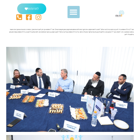
לתרומות
מנכ"ל ביה"ח אסותא גידי לשץ בביקור בבית 'בוני עולם': "מרגש לראות מקרוב את היקף הפעילות שאתם מעניקים באופן מקצועי ונגיש". מנכ"ל אסותא אף ציין לשבח את מערך התמיכה הרגשית שעוטף את הזוגות
במסע המאתגר בדרך להורות. מנכ"ל הארגון הרב אליקים לבנון ציין את שיתוף הפעולה הרחב של ביה"ח אסותא עם "בוני עולם" למען הזוגות, בביקור השתתפו הרב חיים יצחק פלדמן רב ביה"ח אסותא וצוות היועצים.
צילום מלי ליימן