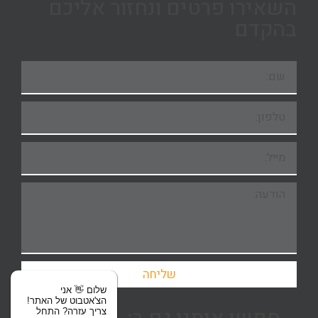
השאירו פרטים ונחזור אליכם
בהקדם
שליחה
שלום 👋 אני
הצ'אטבוט של האתר!
צריך עזרה? התחל